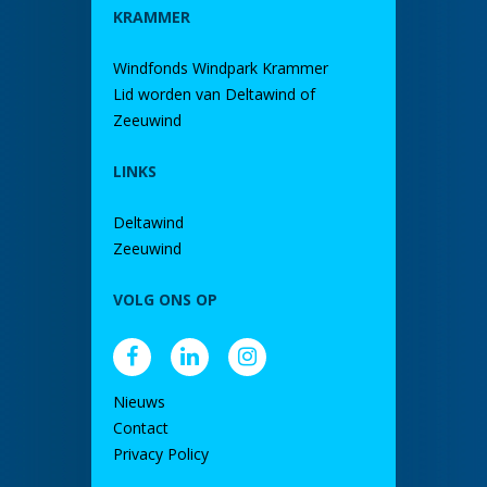
KRAMMER
Windfonds Windpark Krammer
Lid worden van Deltawind of
Zeeuwind
LINKS
Deltawind
Zeeuwind
VOLG ONS OP
Nieuws
Contact
Privacy Policy