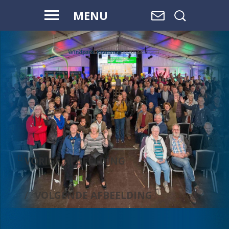
MENU
VOOR HAAR
EN ONZE
TOEKOMST
VORIGE AFBEELDING
VOLGENDE AFBEELDING