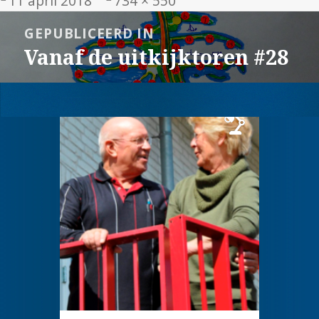
11 april 2018
734 × 550
op
grootte
Bericht
GEPUBLICEERD IN
navigatie
Vanaf de uitkijktoren #28