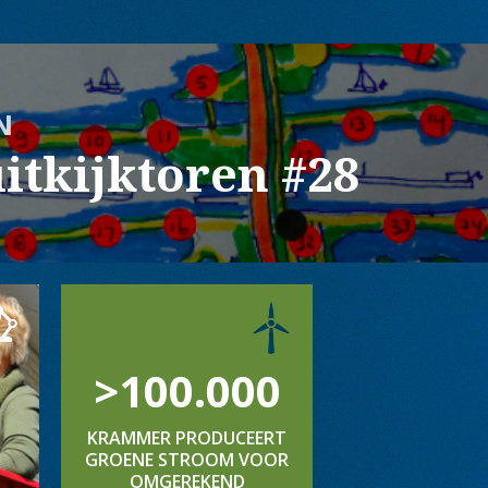
N
itkijktoren #28
>100.000
KRAMMER PRODUCEERT
GROENE STROOM VOOR
OMGEREKEND