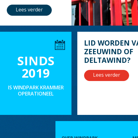
Lees verder
LID WORDEN V
ZEEUWIND OF
SINDS
DELTAWIND?
2019
Lees verder
IS WINDPARK KRAMMER
OPERATIONEEL
OVER WINDPARK
M