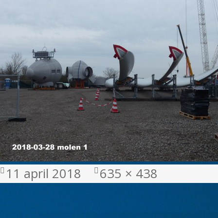
Geplaatst
Volledige
11 april 2018
635 × 438
op
grootte