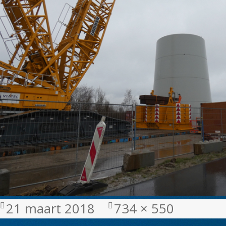
Geplaatst
Volledige
21 maart 2018
734 × 550