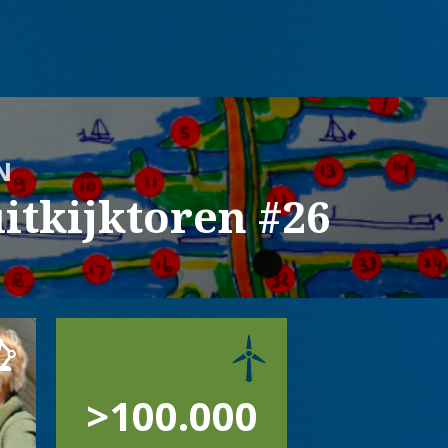
N
itkijktoren #26
>100.000