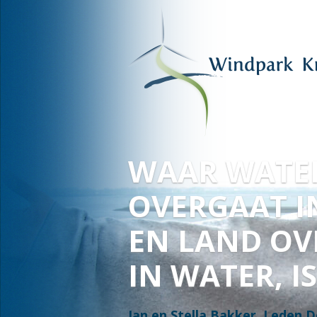
VOOR HAAR
EN ONZE
TOEKOMST
Fred Warbroek, lid Deltawind