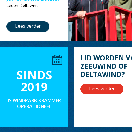
Leden Deltawind
Lees verder
LID WORDEN V
ZEEUWIND OF
SINDS
DELTAWIND?
2019
Lees verder
IS WINDPARK KRAMMER
OPERATIONEEL