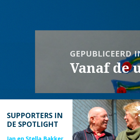
op
grootte
Bericht
navigatie
GEPUBLICEERD I
Vanaf de u
SUPPORTERS IN
DE SPOTLIGHT
Jan en Stella Bakker