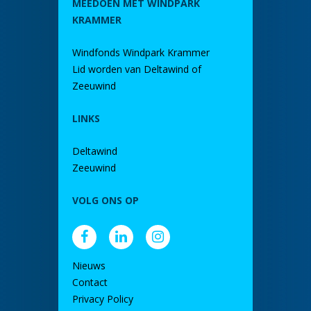
MEEDOEN MET WINDPARK
KRAMMER
Windfonds Windpark Krammer
Lid worden van Deltawind of
Zeeuwind
LINKS
Deltawind
Zeeuwind
VOLG ONS OP
Nieuws
Contact
Privacy Policy