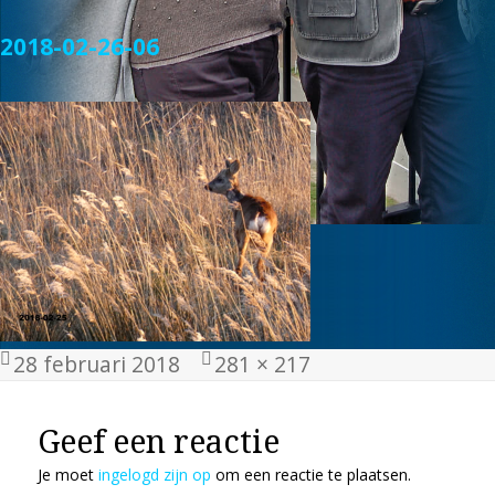
2018-02-26-06
Geplaatst
Volledige
28 februari 2018
281 × 217
op
grootte
Geef een reactie
Je moet
ingelogd zijn op
om een reactie te plaatsen.