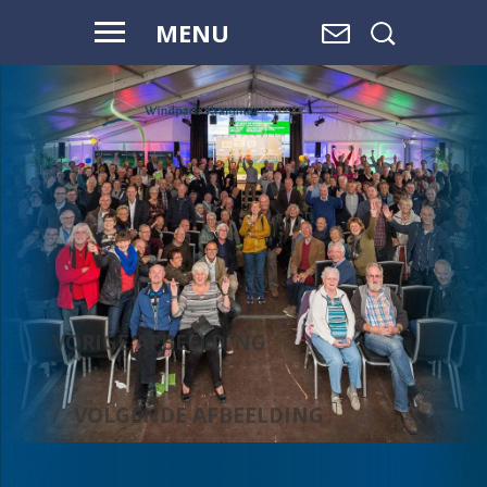
MENU
VOOR HAAR
EN ONZE
TOEKOMST
VORIGE AFBEELDING
VOLGENDE AFBEELDING