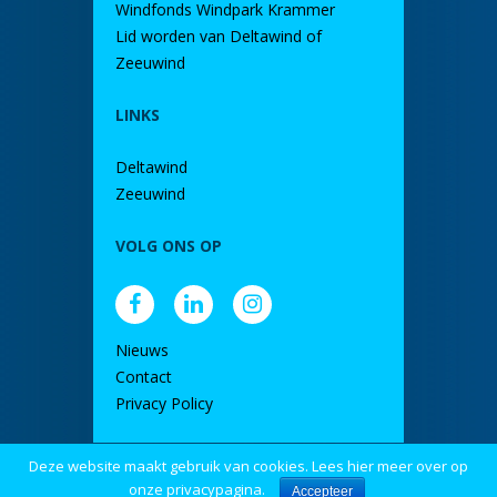
Windfonds Windpark Krammer
Lid worden van Deltawind of
Zeeuwind
LINKS
Deltawind
Zeeuwind
VOLG ONS OP
Nieuws
Contact
Privacy Policy
Deze website maakt gebruik van cookies. Lees hier meer over op
door DINK
onze privacypagina.
Accepteer