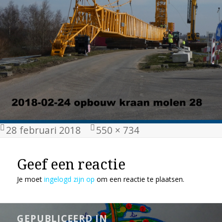
Geplaatst
Volledige
28 februari 2018
550 × 734
op
grootte
Geef een reactie
Je moet
ingelogd zijn op
om een reactie te plaatsen.
Bericht
GEPUBLICEERD IN
navigatie