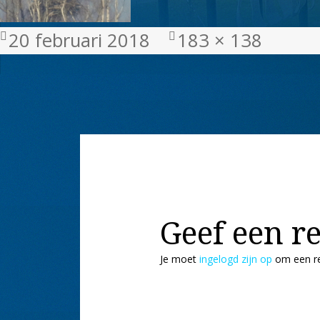
Geplaatst
Volledige
20 februari 2018
183 × 138
op
grootte
Geef een re
Je moet
ingelogd zijn op
om een re