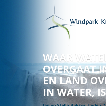
VOOR HAAR
EN ONZE
TOEKOMST
Fred Warbroek, lid Deltawind