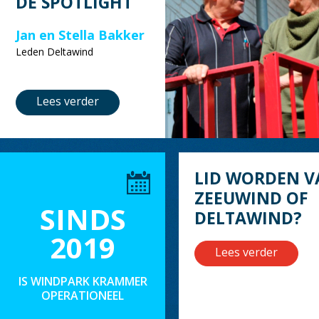
DE SPOTLIGHT
Jan en Stella Bakker
Leden Deltawind
Lees verder
LID WORDEN V
ZEEUWIND OF
SINDS
DELTAWIND?
2019
Lees verder
IS WINDPARK KRAMMER
OPERATIONEEL