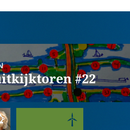
N
itkijktoren #22