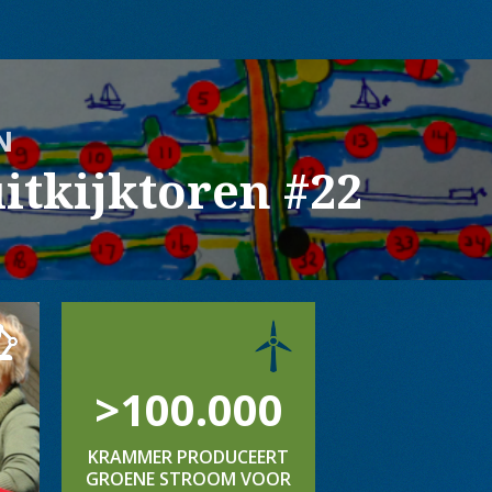
N
itkijktoren #22
>100.000
KRAMMER PRODUCEERT
GROENE STROOM VOOR