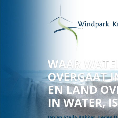
VOOR HAAR
EN ONZE
TOEKOMST
Fred Warbroek, lid Deltawind