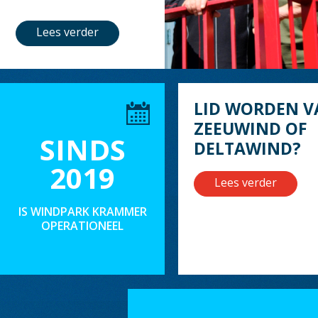
Lees verder
LID WORDEN V
ZEEUWIND OF
SINDS
DELTAWIND?
2019
Lees verder
IS WINDPARK KRAMMER
OPERATIONEEL