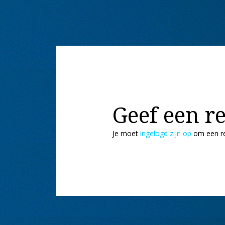
Geef een re
Je moet
ingelogd zijn op
om een re