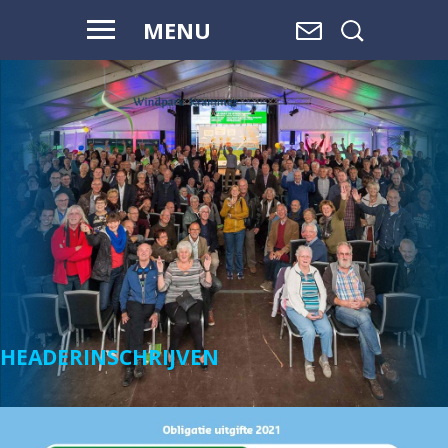
MENU
WAAR WATER
OVERGAAT IN
LAND,
EN LAND
OVERGAAT
IN WATER, IS
RUIMTE.
HEADERINSCHRIJVEN