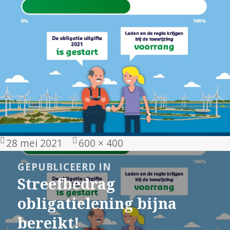
Geplaatst
Volledige
28 mei 2021
600 × 400
op
grootte
Bericht
GEPUBLICEERD IN
navigatie
Streefbedrag
obligatielening bijna
bereikt!