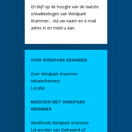
En blijf op de hoogte van de laatste
ontwikkelingen van Windpark
Krammer... Vul uw naam en e-mail
adres in en meld u aan.
OVER WINDPARK KRAMMER
Over Windpark Krammer
Initiatiefnemers
Locatie
MEEDOEN MET WINDPARK
KRAMMER
Windfonds Windpark Krammer
Lid worden van Deltawind of