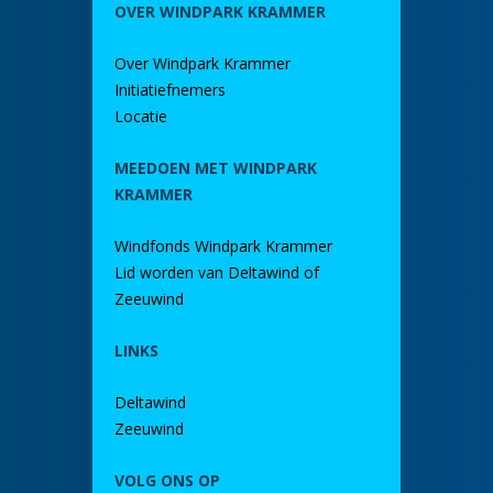
OVER WINDPARK KRAMMER
Over Windpark Krammer
Initiatiefnemers
Locatie
MEEDOEN MET WINDPARK
KRAMMER
Windfonds Windpark Krammer
Lid worden van Deltawind of
Zeeuwind
LINKS
Deltawind
Zeeuwind
VOLG ONS OP