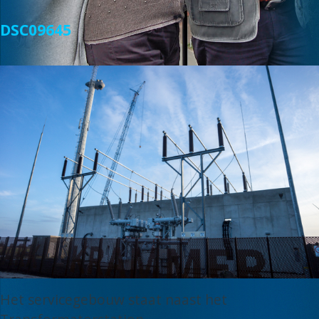
DSC09645
Het servicegebouw staat naast het