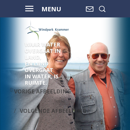
MENU
WAAR WATER
OVERGAAT IN
LAND,
EN LAND
OVERGAAT
IN WATER, IS
RUIMTE.
VORIGE AFBEELDING
VOLGENDE AFBEELDING