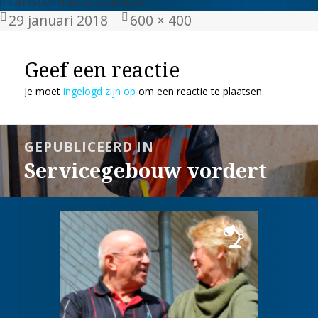
Transformatorstation
Geplaatst
Volledige
29 januari 2018
600 × 400
op
grootte
Geef een reactie
Je moet
ingelogd zijn op
om een reactie te plaatsen.
Bericht
GEPUBLICEERD IN
navigatie
Servicegebouw vordert