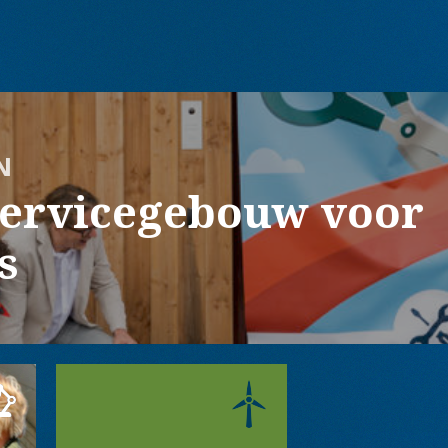
N
Servicegebouw voor
s