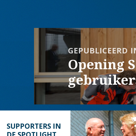
Bericht
navigatie
GEPUBLICEERD I
Opening 
gebruiker
SUPPORTERS IN
DE SPOTLIGHT