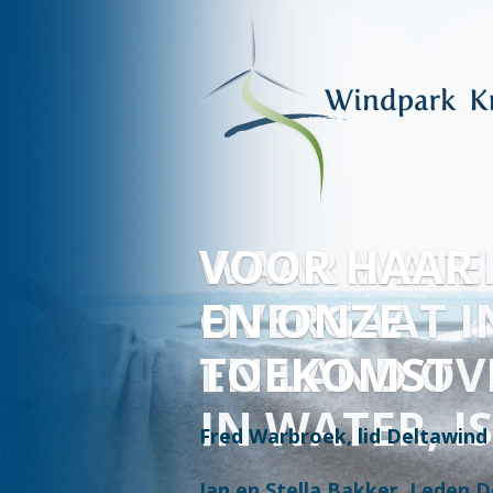
VOOR HAAR
EN ONZE
TOEKOMST
Fred Warbroek, lid Deltawind