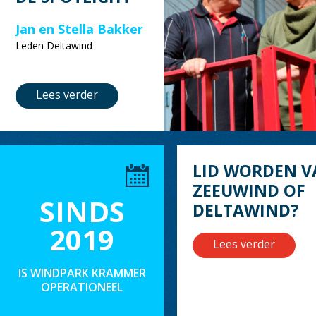
Jan en Stella Bakker
Leden Deltawind
Lees verder
LID WORDEN V
ZEEUWIND OF
SINDS
DELTAWIND?
2019
Lees verder
IS WINDPARK KRAMMER
OPERATIONEEL