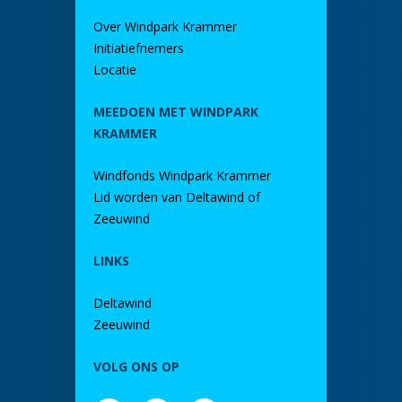
Over Windpark Krammer
Initiatiefnemers
Locatie
MEEDOEN MET WINDPARK
KRAMMER
Windfonds Windpark Krammer
Lid worden van Deltawind of
Zeeuwind
LINKS
Deltawind
Zeeuwind
VOLG ONS OP