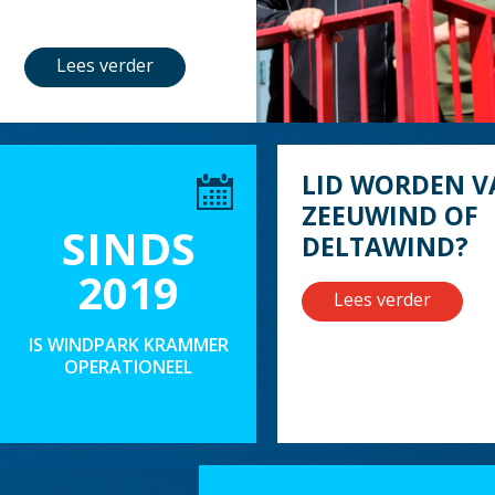
Lees verder
LID WORDEN V
ZEEUWIND OF
SINDS
DELTAWIND?
2019
Lees verder
IS WINDPARK KRAMMER
OPERATIONEEL