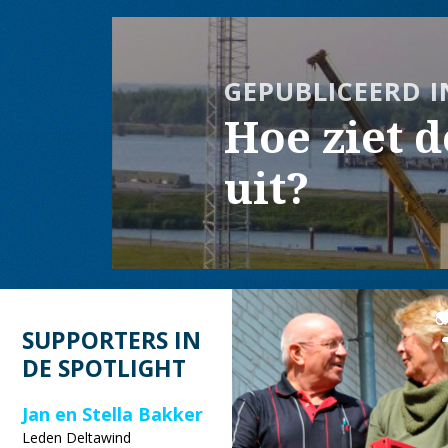
Bericht
navigatie
GEPUBLICEERD I
Hoe ziet 
uit?
SUPPORTERS IN
DE SPOTLIGHT
Jan en Stella Bakker
Leden Deltawind