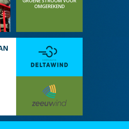
GROENE STROOM VOOR
OMGEREKEND
AN