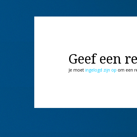
Geef een re
Je moet
ingelogd zijn op
om een re