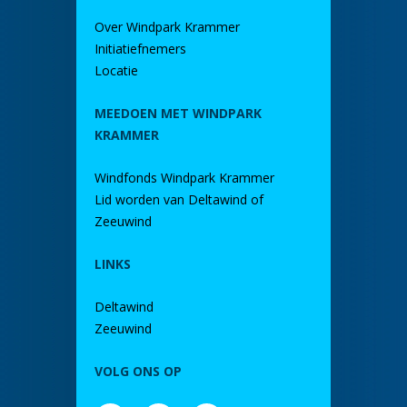
Over Windpark Krammer
Initiatiefnemers
Locatie
MEEDOEN MET WINDPARK
KRAMMER
Windfonds Windpark Krammer
Lid worden van Deltawind of
Zeeuwind
LINKS
Deltawind
Zeeuwind
VOLG ONS OP