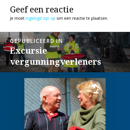
Geef een reactie
Je moet
ingelogd zijn op
om een reactie te plaatsen.
Bericht
GEPUBLICEERD IN
navigatie
Excursie
vergunningverleners