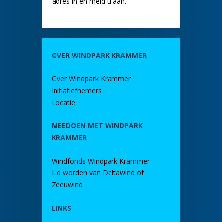
adres in en meld u aan.
OVER WINDPARK KRAMMER
Over Windpark Krammer
Initiatiefnemers
Locatie
MEEDOEN MET WINDPARK
KRAMMER
Windfonds Windpark Krammer
Lid worden van Deltawind of
Zeeuwind
LINKS