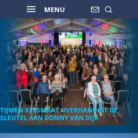
MENU
VOOR HAAR
EN ONZE
TOEKOMST
TIJMEN KEESMAAT OVERHANDIGT DE
SLEUTEL AAN DONNY VAN DIJK