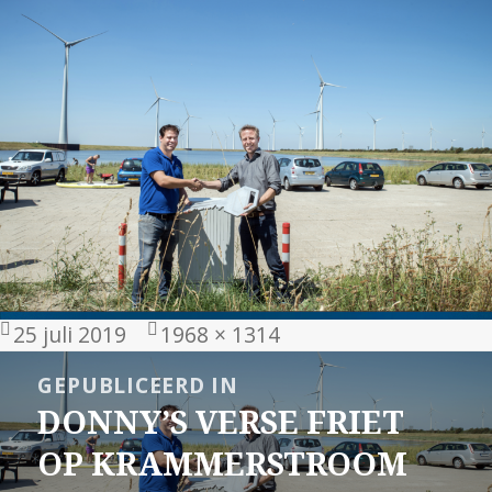
Geplaatst
Volledige
25 juli 2019
1968 × 1314
op
grootte
Bericht
GEPUBLICEERD IN
navigatie
DONNY’S VERSE FRIET
OP KRAMMERSTROOM