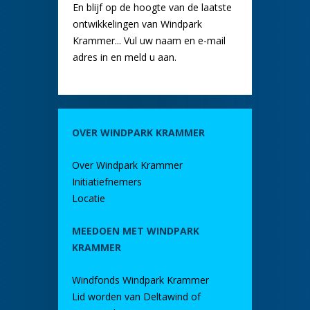
En blijf op de hoogte van de laatste
ontwikkelingen van Windpark
Krammer... Vul uw naam en e-mail
adres in en meld u aan.
OVER WINDPARK KRAMMER
Over Windpark Krammer
Initiatiefnemers
Locatie
MEEDOEN MET WINDPARK
KRAMMER
Windfonds Windpark Krammer
Lid worden van Deltawind of