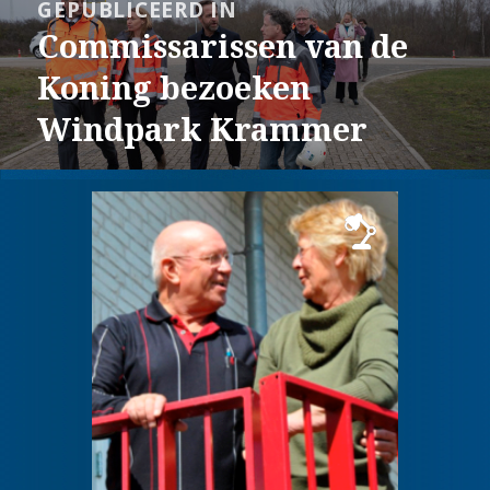
GEPUBLICEERD IN
navigatie
Commissarissen van de
Koning bezoeken
Windpark Krammer