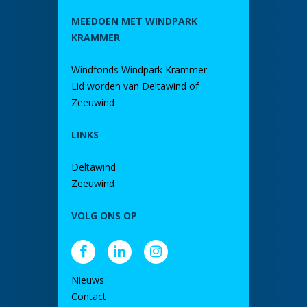
MEEDOEN MET WINDPARK
KRAMMER
Windfonds Windpark Krammer
Lid worden van Deltawind of
Zeeuwind
LINKS
Deltawind
Zeeuwind
VOLG ONS OP
Nieuws
Contact