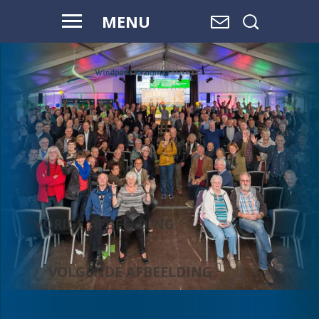
MENU
WAAR WATER
OVERGAAT IN
LAND,
EN LAND
OVERGAAT
IN WATER, IS
RUIMTE.
VORIGE AFBEELDING
VOLGENDE AFBEELDING