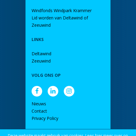
Windfonds Windpark Krammer
Lid worden van Deltawind of
Zeeuwind
LINKS
Deltawind
Zeeuwind
VOLG ONS OP
Nieuws
Contact
Privacy Policy
Deze website maakt gebruik van cookies. Lees hier meer over op