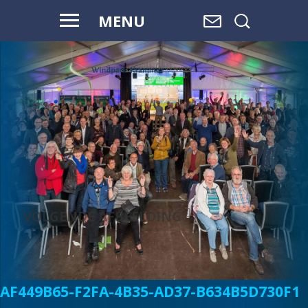
MENU
WAAR WATER
OVERGAAT IN
LAND,
EN LAND
OVERGAAT
IN WATER, IS
RUIMTE.
VOLGENDE AFBEELDING
AF449B65-F2FA-4B35-AD37-B634B5D730F1