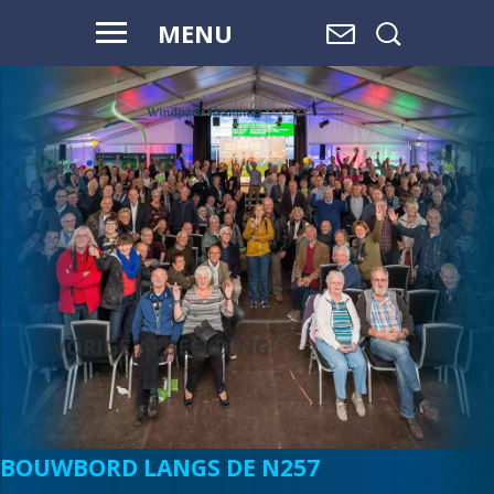
MENU
VOOR HAAR
EN ONZE
TOEKOMST
VORIGE AFBEELDING
BOUWBORD LANGS DE N257