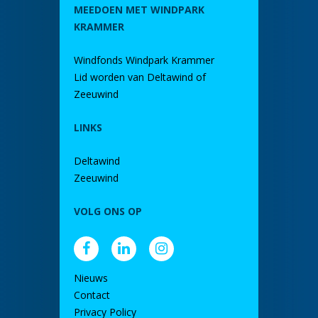
MEEDOEN MET WINDPARK
KRAMMER
Windfonds Windpark Krammer
Lid worden van Deltawind of
Zeeuwind
LINKS
Deltawind
Zeeuwind
VOLG ONS OP
Nieuws
Contact
Privacy Policy