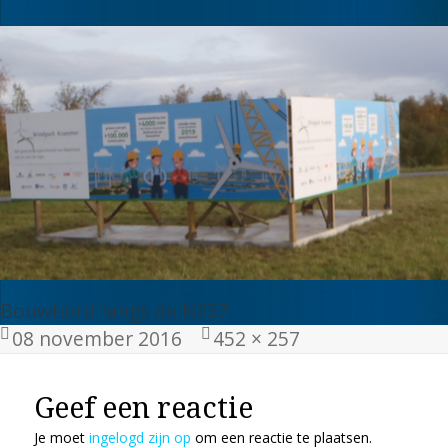
Bouwbord langs de N257
Geplaatst
Volledige
08 november 2016
452 × 257
op
grootte
Geef een reactie
Je moet
ingelogd zijn op
om een reactie te plaatsen.