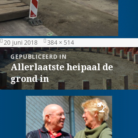
Geplaatst
Volledige
20 juni 2018
384 × 514
op
grootte
Bericht
GEPUBLICEERD IN
navigatie
Allerlaatste heipaal de
grond in