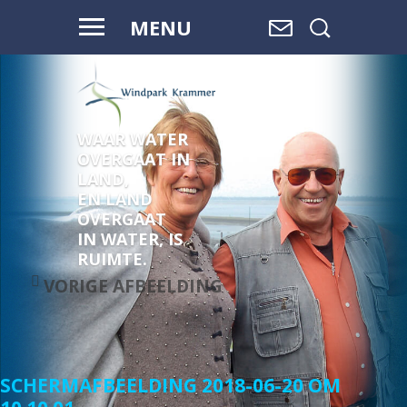
MENU
WAAR WATER
OVERGAAT IN
LAND,
EN LAND
OVERGAAT
IN WATER, IS
RUIMTE.
VORIGE AFBEELDING
SCHERMAFBEELDING 2018-06-20 OM