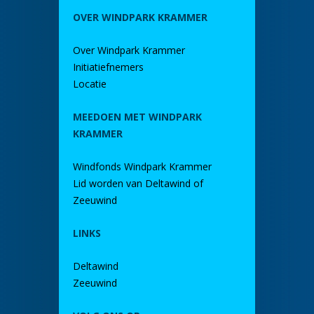
OVER WINDPARK KRAMMER
Over Windpark Krammer
Initiatiefnemers
Locatie
MEEDOEN MET WINDPARK
KRAMMER
Windfonds Windpark Krammer
Lid worden van Deltawind of
Zeeuwind
LINKS
Deltawind
Zeeuwind