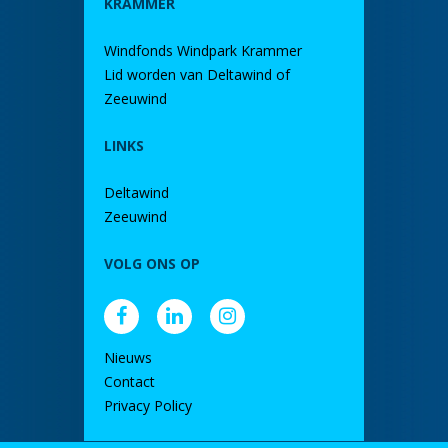
KRAMMER
Windfonds Windpark Krammer
Lid worden van Deltawind of
Zeeuwind
LINKS
Deltawind
Zeeuwind
VOLG ONS OP
Nieuws
Contact
Privacy Policy