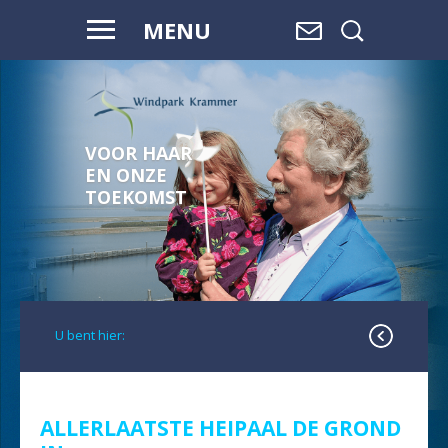
MENU
VOOR HAAR
EN ONZE
TOEKOMST
U bent hier:
ALLERLAATSTE HEIPAAL DE GROND