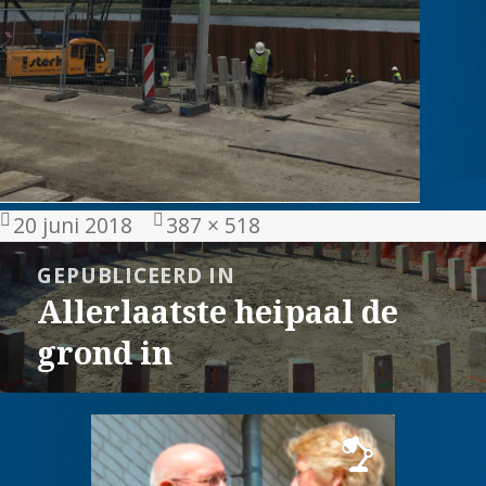
Geplaatst
Volledige
20 juni 2018
387 × 518
op
grootte
Bericht
GEPUBLICEERD IN
navigatie
Allerlaatste heipaal de
grond in