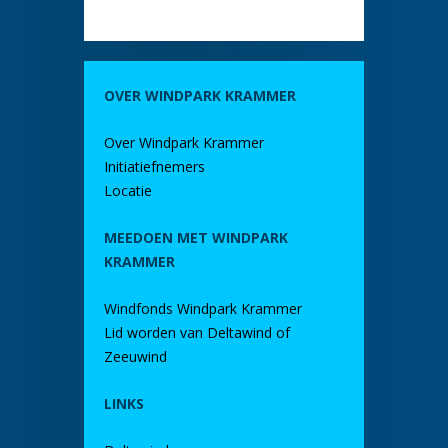
OVER WINDPARK KRAMMER
Over Windpark Krammer
Initiatiefnemers
Locatie
MEEDOEN MET WINDPARK
KRAMMER
Windfonds Windpark Krammer
Lid worden van Deltawind of
Zeeuwind
LINKS