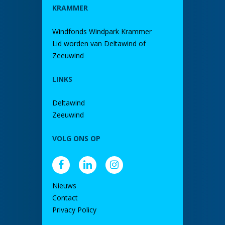
KRAMMER
Windfonds Windpark Krammer
Lid worden van Deltawind of
Zeeuwind
LINKS
Deltawind
Zeeuwind
VOLG ONS OP
Nieuws
Contact
Privacy Policy