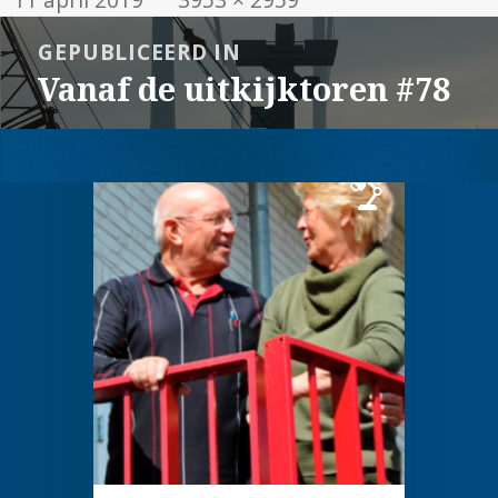
op
grootte
Bericht
GEPUBLICEERD IN
navigatie
Vanaf de uitkijktoren #78