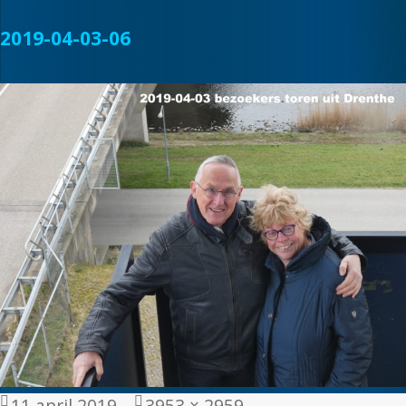
2019-04-03-06
Geplaatst
Volledige
11 april 2019
3953 × 2959