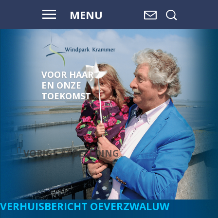
MENU
VOOR HAAR
EN ONZE
TOEKOMST
VORIGE AFBEELDING
VERHUISBERICHT OEVERZWALUW