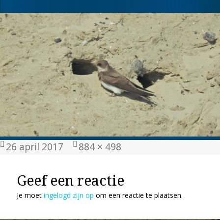
Geplaatst
Volledige
26 april 2017
884 × 498
op
grootte
Geef een reactie
Je moet
ingelogd zijn op
om een reactie te plaatsen.