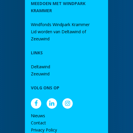
MEEDOEN MET WINDPARK
KRAMMER
Windfonds Windpark Krammer
Lid worden van Deltawind of
Zeeuwind
LINKS
Deltawind
Zeeuwind
VOLG ONS OP
Nieuws
Contact
Privacy Policy