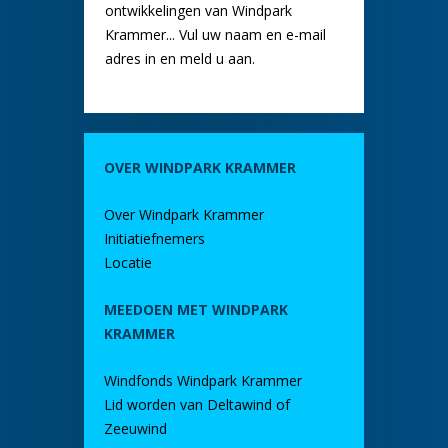
ontwikkelingen van Windpark
Krammer... Vul uw naam en e-mail
adres in en meld u aan.
OVER WINDPARK KRAMMER
Over Windpark Krammer
Initiatiefnemers
Locatie
MEEDOEN MET WINDPARK
KRAMMER
Windfonds Windpark Krammer
Lid worden van Deltawind of
Zeeuwind