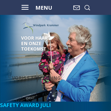
MENU
VOOR HAAR
EN ONZE
TOEKOMST
VORIGE AFBEELDING
SAFETY AWARD JULI