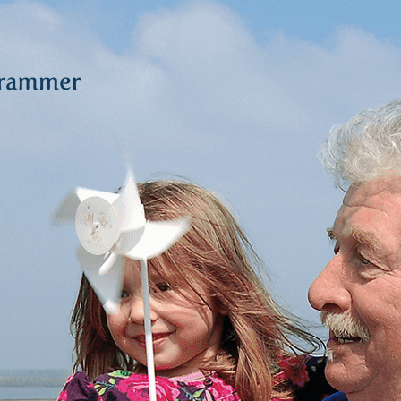
R
N LAND,
ERGAAT
S RUIMTE.
Deltawind