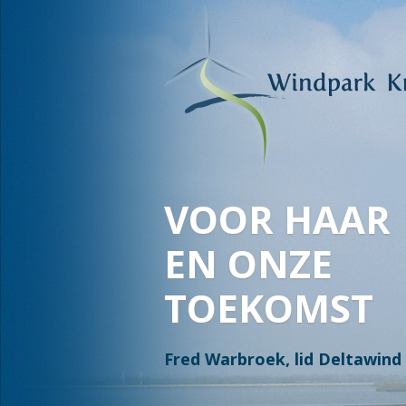
WAAR WATE
OVERGAAT I
EN LAND OV
IN WATER, I
Jan en Stella Bakker, Leden 