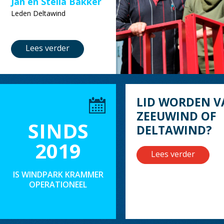
Jan en Stella Bakker
Leden Deltawind
Lees verder
LID WORDEN V
ZEEUWIND OF
SINDS
DELTAWIND?
2019
Lees verder
IS WINDPARK KRAMMER
OPERATIONEEL