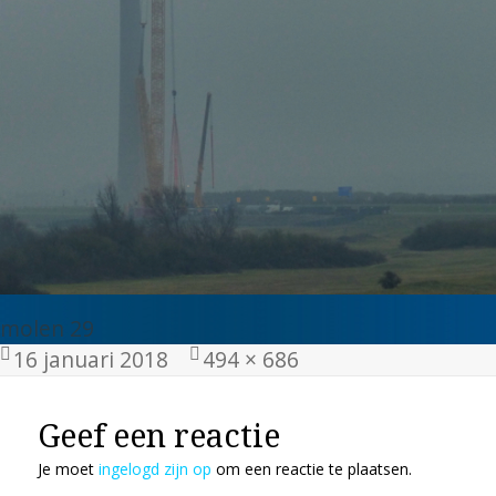
molen 29
Geplaatst
Volledige
16 januari 2018
494 × 686
op
grootte
Geef een reactie
Je moet
ingelogd zijn op
om een reactie te plaatsen.