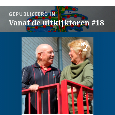
Bericht
GEPUBLICEERD IN
navigatie
Vanaf de uitkijktoren #18