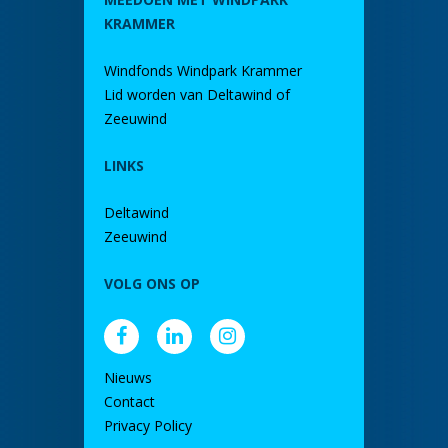
KRAMMER
Windfonds Windpark Krammer
Lid worden van Deltawind of
Zeeuwind
LINKS
Deltawind
Zeeuwind
VOLG ONS OP
Nieuws
Contact
Privacy Policy