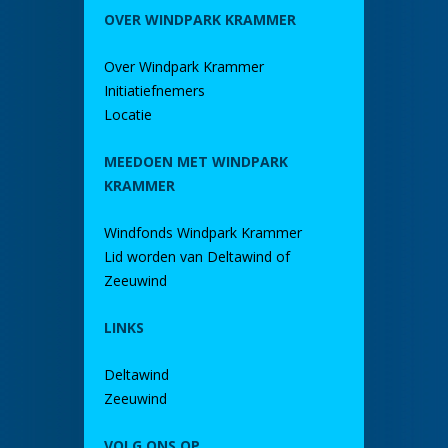
OVER WINDPARK KRAMMER
Over Windpark Krammer
Initiatiefnemers
Locatie
MEEDOEN MET WINDPARK
KRAMMER
Windfonds Windpark Krammer
Lid worden van Deltawind of
Zeeuwind
LINKS
Deltawind
Zeeuwind
VOLG ONS OP