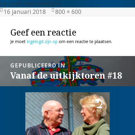
op zoek naar vriend 4
Geplaatst
Volledige
16 januari 2018
800 × 600
op
grootte
Geef een reactie
Je moet
ingelogd zijn op
om een reactie te plaatsen.
Bericht
GEPUBLICEERD IN
navigatie
Vanaf de uitkijktoren #18