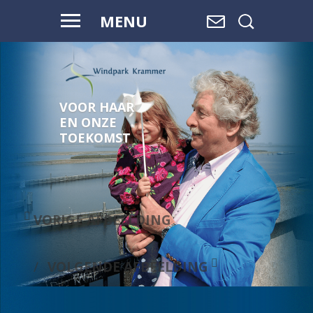
MENU
VOOR HAAR
EN ONZE
TOEKOMST
VORIGE AFBEELDING
VOLGENDE AFBEELDING