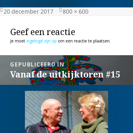
kerstcadeau van Deltawind
Geplaatst
Volledige
20 december 2017
800 × 600
op
grootte
Geef een reactie
Je moet
ingelogd zijn op
om een reactie te plaatsen.
Bericht
GEPUBLICEERD IN
navigatie
Vanaf de uitkijktoren #15