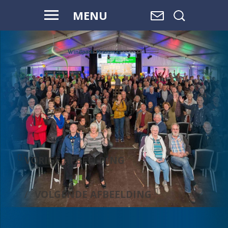
MENU
WAAR WATER
OVERGAAT IN
LAND,
EN LAND
OVERGAAT
IN WATER, IS
RUIMTE.
VORIGE AFBEELDING
VOLGENDE AFBEELDING