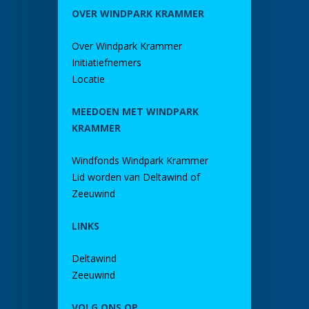
OVER WINDPARK KRAMMER
Over Windpark Krammer
Initiatiefnemers
Locatie
MEEDOEN MET WINDPARK
KRAMMER
Windfonds Windpark Krammer
Lid worden van Deltawind of
Zeeuwind
LINKS
Deltawind
Zeeuwind
VOLG ONS OP