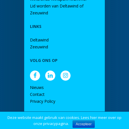
Lid worden van Deltawind of
Zeeuwind
LINKS
Deltawind
Zeeuwind
VOLG ONS OP
Nieuws
Contact
Privacy Policy
Deze website maakt gebruik van cookies. Lees hier meer over op
door DINK
onze privacypagina.
Accepteer