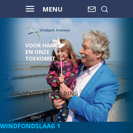
MENU
VOOR HAAR
EN ONZE
TOEKOMST
VOLGENDE AFBEELDING
WINDFONDSLAAG 1