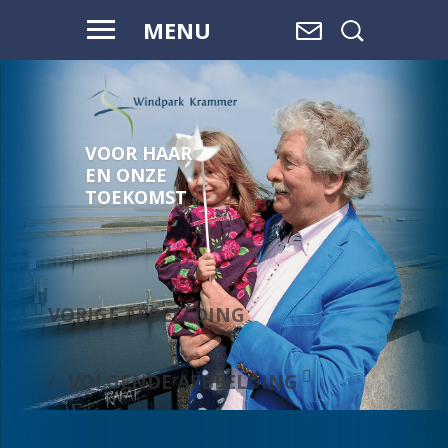
MENU
VOOR HAAR
EN ONZE
TOEKOMST
VORIGE AFBEELDING
VOLGENDE AFBEELDING