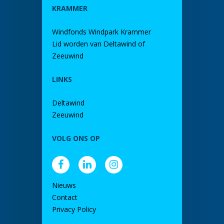
KRAMMER
Windfonds Windpark Krammer
Lid worden van Deltawind of
Zeeuwind
LINKS
Deltawind
Zeeuwind
VOLG ONS OP
Nieuws
Contact
Privacy Policy