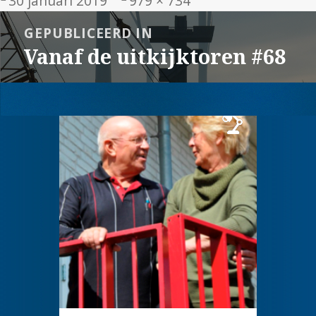
30 januari 2019
979 × 734
op
grootte
Bericht
GEPUBLICEERD IN
navigatie
Vanaf de uitkijktoren #68