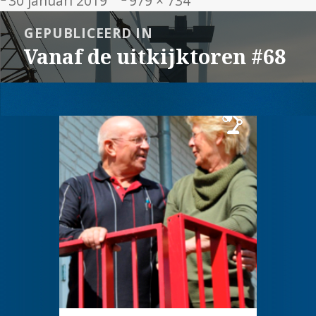
30 januari 2019
979 × 734
op
grootte
Bericht
GEPUBLICEERD IN
navigatie
Vanaf de uitkijktoren #68