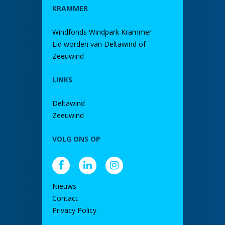
KRAMMER
Windfonds Windpark Krammer
Lid worden van Deltawind of
Zeeuwind
LINKS
Deltawind
Zeeuwind
VOLG ONS OP
Nieuws
Contact
Privacy Policy