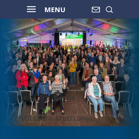
MENU
VOOR HAAR
EN ONZE
TOEKOMST
VORIGE AFBEELDING
VOLGENDE AFBEELDING