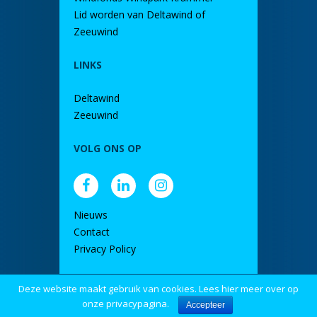
Lid worden van Deltawind of
Zeeuwind
LINKS
Deltawind
Zeeuwind
VOLG ONS OP
Nieuws
Contact
Privacy Policy
Deze website maakt gebruik van cookies. Lees hier meer over op
door DINK
onze privacypagina.
Accepteer