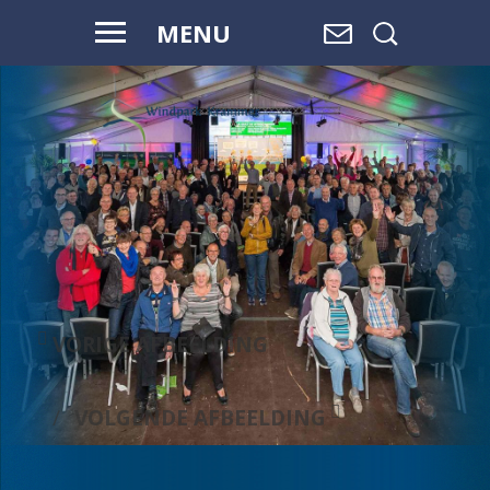
MENU
WAAR WATER
OVERGAAT IN
LAND,
EN LAND
OVERGAAT
IN WATER, IS
RUIMTE.
VORIGE AFBEELDING
VOLGENDE AFBEELDING