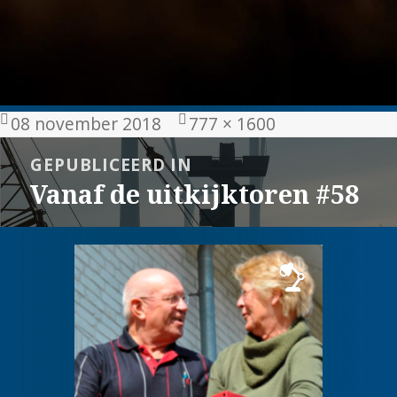
Geplaatst
Volledige
08 november 2018
777 × 1600
op
grootte
Bericht
GEPUBLICEERD IN
navigatie
Vanaf de uitkijktoren #58