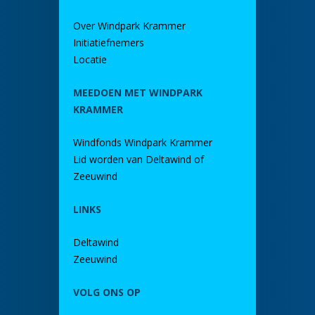
Over Windpark Krammer
Initiatiefnemers
Locatie
MEEDOEN MET WINDPARK
KRAMMER
Windfonds Windpark Krammer
Lid worden van Deltawind of
Zeeuwind
LINKS
Deltawind
Zeeuwind
VOLG ONS OP