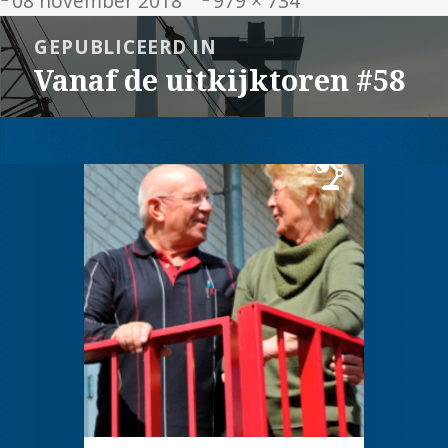
08 november 2018
979 × 734
op
grootte
Bericht
GEPUBLICEERD IN
navigatie
Vanaf de uitkijktoren #58