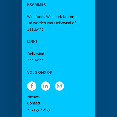
KRAMMER
Windfonds Windpark Krammer
Lid worden van Deltawind of
Zeeuwind
LINKS
Deltawind
Zeeuwind
VOLG ONS OP
Nieuws
Contact
Privacy Policy