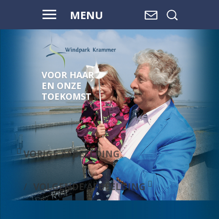
MENU
VOOR HAAR
EN ONZE
TOEKOMST
VORIGE AFBEELDING
VOLGENDE AFBEELDING