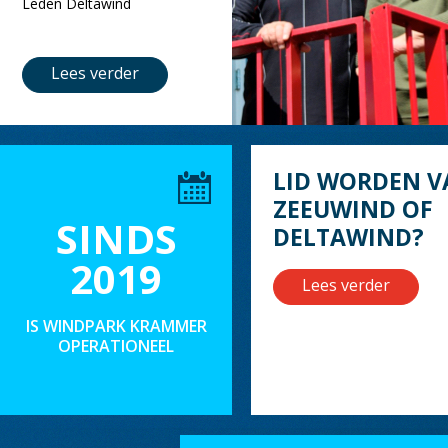
Leden Deltawind
Lees verder
LID WORDEN V
ZEEUWIND OF
SINDS
DELTAWIND?
2019
Lees verder
IS WINDPARK KRAMMER
OPERATIONEEL