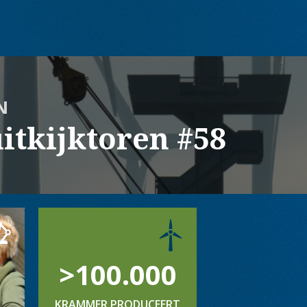
N
itkijktoren #58
>100.000
KRAMMER PRODUCEERT