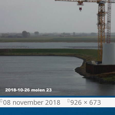
Geplaatst
Volledige
08 november 2018
926 × 673
op
grootte