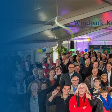
VOOR HAAR
EN ONZE
TOEKOMST
Fred Warbroek, lid Deltawind