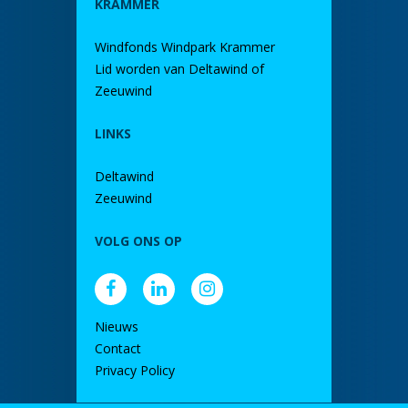
KRAMMER
Windfonds Windpark Krammer
Lid worden van Deltawind of
Zeeuwind
LINKS
Deltawind
Zeeuwind
VOLG ONS OP
Nieuws
Contact
Privacy Policy