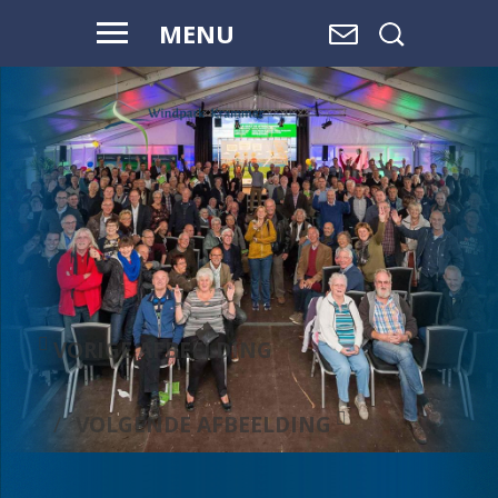
MENU
VOOR HAAR
EN ONZE
TOEKOMST
VORIGE AFBEELDING
VOLGENDE AFBEELDING