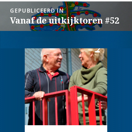
op
grootte
Bericht
GEPUBLICEERD IN
navigatie
Vanaf de uitkijktoren #52