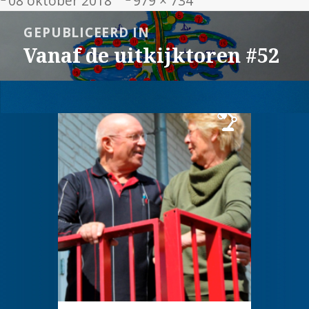
08 oktober 2018
979 × 734
op
grootte
Bericht
GEPUBLICEERD IN
navigatie
Vanaf de uitkijktoren #52