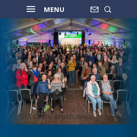
MENU
WAAR WATER
OVERGAAT IN
LAND,
EN LAND
OVERGAAT
IN WATER, IS
RUIMTE.
VORIGE AFBEELDING
VOLGENDE AFBEELDING