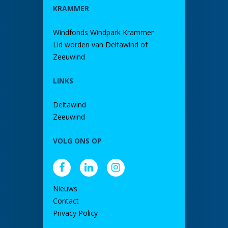
KRAMMER
Windfonds Windpark Krammer
Lid worden van Deltawind of
Zeeuwind
LINKS
Deltawind
Zeeuwind
VOLG ONS OP
Nieuws
Contact
Privacy Policy