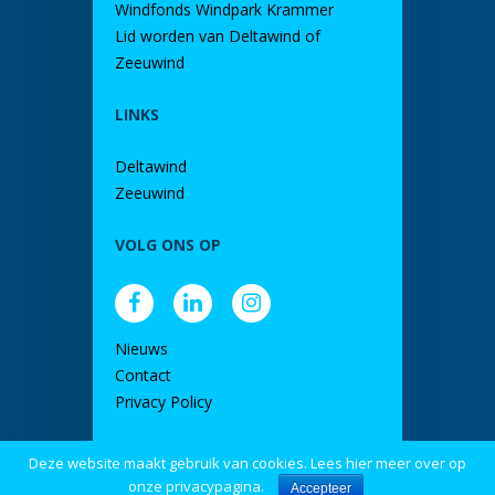
Windfonds Windpark Krammer
Lid worden van Deltawind of
Zeeuwind
LINKS
Deltawind
Zeeuwind
VOLG ONS OP
Nieuws
Contact
Privacy Policy
Deze website maakt gebruik van cookies. Lees hier meer over op
door DINK
onze privacypagina.
Accepteer