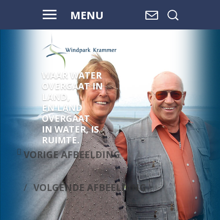
MENU
WAAR WATER
OVERGAAT IN
LAND,
EN LAND
OVERGAAT
IN WATER, IS
RUIMTE.
VORIGE AFBEELDING
VOLGENDE AFBEELDING