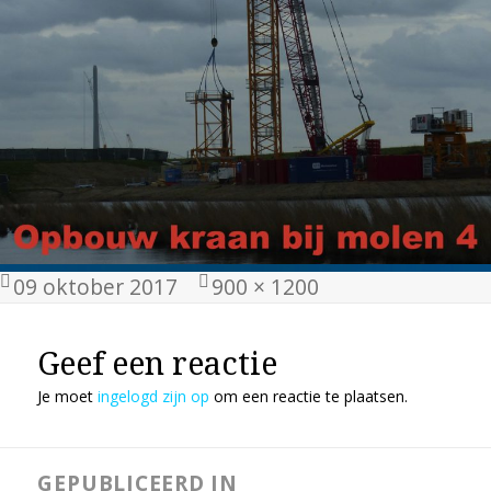
Geplaatst
Volledige
09 oktober 2017
900 × 1200
op
grootte
Geef een reactie
Je moet
ingelogd zijn op
om een reactie te plaatsen.
Bericht
GEPUBLICEERD IN
navigatie