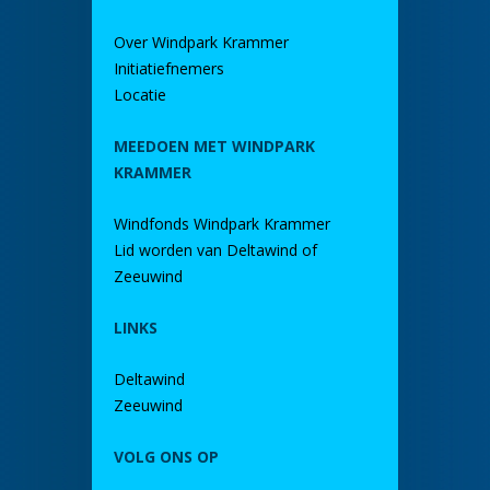
Over Windpark Krammer
Initiatiefnemers
Locatie
MEEDOEN MET WINDPARK
KRAMMER
Windfonds Windpark Krammer
Lid worden van Deltawind of
Zeeuwind
LINKS
Deltawind
Zeeuwind
VOLG ONS OP