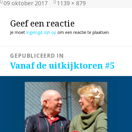
Geplaatst
Volledige
09 oktober 2017
1139 × 879
op
grootte
Geef een reactie
Je moet
ingelogd zijn op
om een reactie te plaatsen.
Bericht
GEPUBLICEERD IN
navigatie
Vanaf de uitkijktoren #5