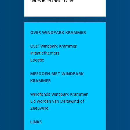
adres in en meld u aan.
OVER WINDPARK KRAMMER
Over Windpark Krammer
Initiatiefnemers
Locatie
MEEDOEN MET WINDPARK
KRAMMER
Windfonds Windpark Krammer
Lid worden van Deltawind of
Zeeuwind
LINKS