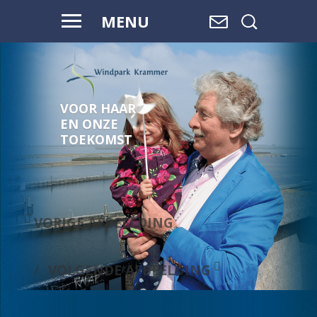
MENU
VOOR HAAR
EN ONZE
TOEKOMST
VORIGE AFBEELDING
VOLGENDE AFBEELDING