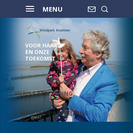
MENU
VOOR HAAR
EN ONZE
TOEKOMST
VORIGE AFBEELDING
VOLGENDE AFBEELDING