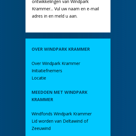
ontwikkelingen van Windpark
Krammer... Vul uw naam en e-mail
adres in en meld u aan.
OVER WINDPARK KRAMMER
Over Windpark Krammer
Initiatiefnemers
Locatie
MEEDOEN MET WINDPARK
KRAMMER
Windfonds Windpark Krammer
Lid worden van Deltawind of
Zeeuwind