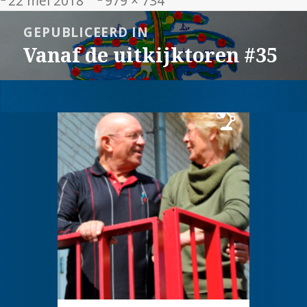
22 mei 2018
979 × 734
op
grootte
Bericht
GEPUBLICEERD IN
navigatie
Vanaf de uitkijktoren #35