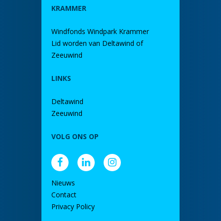
KRAMMER
Windfonds Windpark Krammer
Lid worden van Deltawind of
Zeeuwind
LINKS
Deltawind
Zeeuwind
VOLG ONS OP
Nieuws
Contact
Privacy Policy