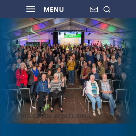
MENU
VOOR HAAR
EN ONZE
TOEKOMST
VORIGE AFBEELDING
VOLGENDE AFBEELDING