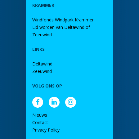
KRAMMER
Windfonds Windpark Krammer
Lid worden van Deltawind of
Zeeuwind
LINKS
Deltawind
Zeeuwind
VOLG ONS OP
Nieuws
Contact
Privacy Policy