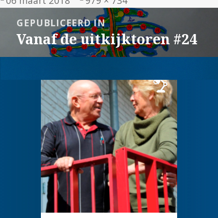
06 maart 2018
979 × 734
op
grootte
Bericht
GEPUBLICEERD IN
navigatie
Vanaf de uitkijktoren #24