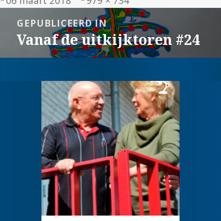
06 maart 2018
979 × 734
op
grootte
Bericht
GEPUBLICEERD IN
navigatie
Vanaf de uitkijktoren #24