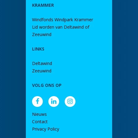
KRAMMER
Windfonds Windpark Krammer
Lid worden van Deltawind of
Zeeuwind
LINKS
Deltawind
Zeeuwind
VOLG ONS OP
Nieuws
Contact
Privacy Policy