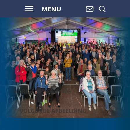
MENU
VOOR HAAR
EN ONZE
TOEKOMST
VORIGE AFBEELDING
VOLGENDE AFBEELDING