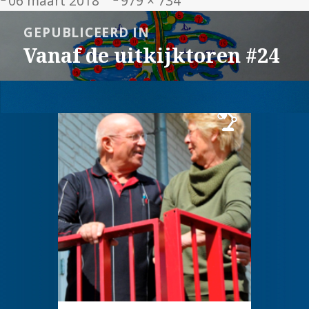
06 maart 2018
979 × 734
op
grootte
Bericht
GEPUBLICEERD IN
navigatie
Vanaf de uitkijktoren #24