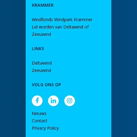
KRAMMER
Windfonds Windpark Krammer
Lid worden van Deltawind of
Zeeuwind
LINKS
Deltawind
Zeeuwind
VOLG ONS OP
Nieuws
Contact
Privacy Policy