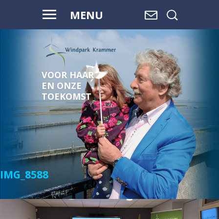
MENU
VOOR HAAR
EN ONZE
TOEKOMST
IMG_8588