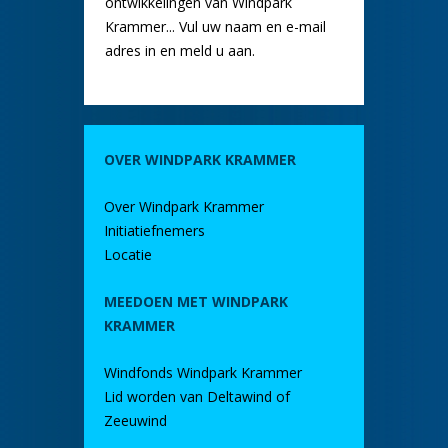
ontwikkelingen van Windpark
Krammer... Vul uw naam en e-mail
adres in en meld u aan.
OVER WINDPARK KRAMMER
Over Windpark Krammer
Initiatiefnemers
Locatie
MEEDOEN MET WINDPARK
KRAMMER
Windfonds Windpark Krammer
Lid worden van Deltawind of
Zeeuwind