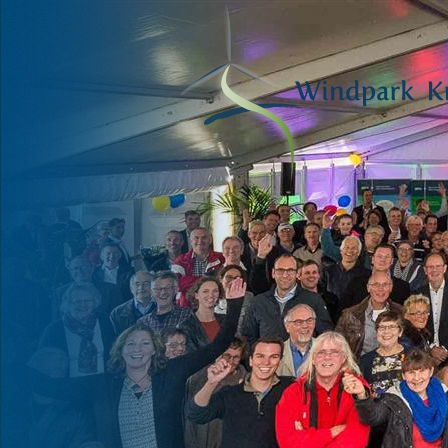
WAAR WATE
OVERGAAT I
EN LAND OV
IN WATER, I
Jan en Stella Bakker, Leden 