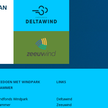
AN
EEDOEN MET WINDPARK
LINKS
RAMMER
ndfonds Windpark
Deltawind
ammer
Zeeuwind