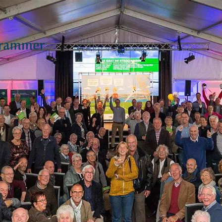
R
N LAND,
ERGAAT
S RUIMTE.
Deltawind