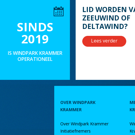
LID WORDEN V
ZEEUWIND OF
SINDS
DELTAWIND?
2019
Lees verder
IS WINDPARK KRAMMER
OPERATIONEEL
OVER WINDPARK
M
KRAMMER
K
Over Windpark Krammer
Wi
Initiatiefnemers
Kr