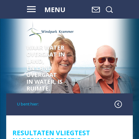
MENU
WAAR WATER
VOOR HAAR
OVERGAAT IN
EN ONZE
LAND,
TOEKOMST
EN LAND
OVERGAAT
IN WATER, IS
RUIMTE.
U bent hier:
RESULTATEN VLIEGTEST