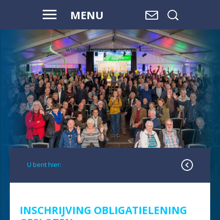
MENU
WAAR WATER
OVERGAAT IN
LAND,
EN LAND
OVERGAAT
IN WATER, IS
RUIMTE.
U bent hier:
INSCHRIJVING OBLIGATIELENING