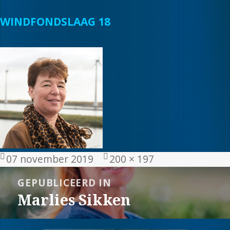
WINDFONDSLAAG 18
Geplaatst
Volledige
07 november 2019
200 × 197
op
grootte
Bericht
GEPUBLICEERD IN
navigatie
Marlies Sikken