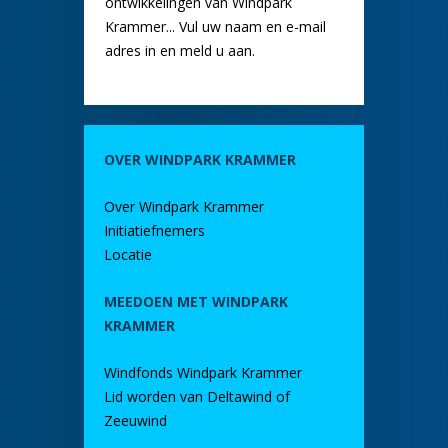
ontwikkelingen van Windpark
Krammer... Vul uw naam en e-mail
adres in en meld u aan.
OVER WINDPARK KRAMMER
Over Windpark Krammer
Initiatiefnemers
Locatie
MEEDOEN MET WINDPARK
KRAMMER
Windfonds Windpark Krammer
Lid worden van Deltawind of
Zeeuwind